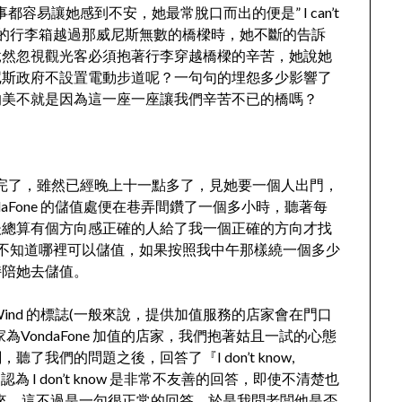
都容易讓她感到不安，她最常脫口而出的便是” I can’t
們必須抱著重重的行李箱越過那威尼斯無數的橋樑時，她不斷的告訴
竟然忽視觀光客必須抱著行李穿越橋樑的辛苦，她說她
尼斯政府不設置電動步道呢？一句句的埋怨多少影響了
的美不就是因為這一座一座讓我們辛苦不已的橋嗎？
點數用完了，雖然已經晚上十一點多了，見她要一個人出門，
aFone 的儲值處便在巷弄間鑽了一個多小時，聽著每
後總算有個方向感正確的人給了我一個正確的方向才找
，她完全不知道哪裡可以儲值，如果按照我中午那樣繞一個多少
持陪她去儲值。
ind 的標誌(一般來說，提供加值服務的店家會在門口
VondaFone 加值的店家，我們抱著姑且一試的心態
我們的問題之後，回答了『I don’t know,
認為 I don’t know 是非常不友善的回答，即使不清楚也
；在我聽來，這不過是一句很正常的回答，於是我問老闆他是否