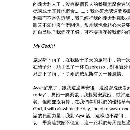
的義大利人了，沒有幾個客人的餐廳怎麼會連
德國或土耳其他們會………；我必須承認這間餐
利麵而不是告訴我，我已經把我的義大利麵吃
跟笨不笨也沒什麼關係，常常我也會粗心大意
罰自己呢？我們花了錢，可不要再花掉我們的
My God!!!
威尼斯下雨了，在我四十多天的旅程中，第一
在椅子外，順手煮了一杯 Esspresso，對
只是下了雨，下了雨的威尼斯有另一種風情。
Ayse 醒來了，跟我道過早安後，還沒盥洗便看到窗外的雨
today”，見她一臉緊張，我趕緊安慰她，或
餐。但雨並沒有停，在我們享用我們的優格草莓沙拉
God, it will rainwhole the day, I need 
諸的負面力量，我對 Ayse 說，這樣也不錯
切，畢竟這旅館不便宜，這一路我們每天走超