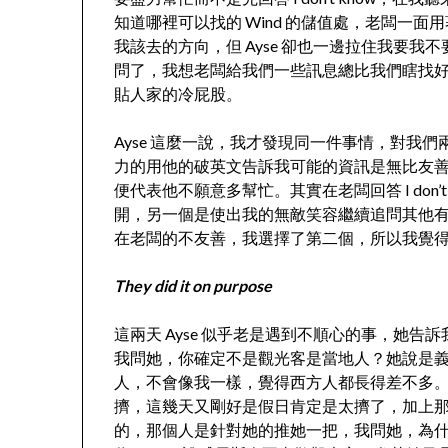
知道哪裡可以找的 Wind 的儲值處，老闆一
我該去的方向，但 Ayse 卻也一邊拉住我要我不
問了，我想老闆給我們一些訊息總比我們瞎找好吧
貼人家的冷屁股。
Ayse 這麼一說，我才發現同一件事情，對我
力的用他的破英文告訴我可能的資訊是無比友善的表現，A
便代表他不願意多幫忙。其實在老闆回答 I don
開，另一個是使出我的無敵笑容繼續追問其他有幫
在老闆的不友善，我選擇了第二個，所以我覺
They did it on purpose
這兩天 Ayse 似乎老是遇到不順心的事，她
我問她，你確定不是觀光客是當地人？她說是
人，不會像我一樣，覺得西方人都長得差不多
擠，這幾天又剛好是假日肯定是太擠了，加上
的，那個人是針對她的推她一把，我問她，為