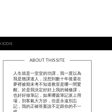
 KIDDIE
ABOUT THIS SITE
人生就是一堂堂的功課，我一度以為
我是翹課達人，沒想到數十年後還在
夢裡被期末考不知道教室是哪一間驚
醒。於是我決定好好上我的補修課，
也好好做筆記，如果哪篇筆記派上用
場，別客氣大方抄，但是永遠別忘
記，我的正確答案說不定跟你的不一
樣。