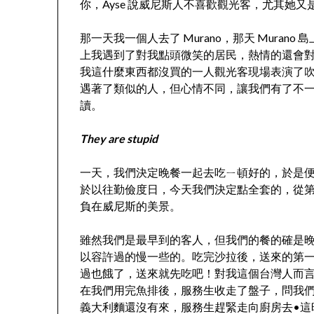
你，Ayse 說威尼斯人不喜歡觀光客，尤其她又
那一天我一個人去了 Murano，那天 Mura
上我遇到了對我點頭微笑的居民，熱情的還會對我說一
我這什麼東西都沒買的一人觀光客現場表演了
遇著了類似的人，但心情不同，讓我們有了不
讀。
They are stupid
一天，我們決定晚餐一起去吃ㄧ頓好的，於是
於以往勤儉度日，今天我們決定點全套的，從
負在威尼斯的美景。
雖然我們是最早到的客人，但我們的餐的確是
以容許過的慢一些的。吃完沙拉後，送來的第
過也餓了，送來就先吃吧！對我這個台灣人而
在我們用完魚排後，服務生收走了盤子，問我
義大利麵還沒有來，服務生趕緊走向廚房去•這時