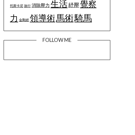
生活
覺察
紓壓
消除壓力
托斯卡尼
旅行
馬術
騎馬
領導術
力
金剛經
FOLLOW ME