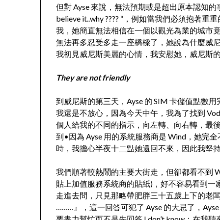
但對 Ayse 來說，無法預期或是超出原本認知的事
believe it..why ???? “，例如當我
我，她簡直無法相信在一個以觀光為業的城市
無法再多忍受多走一座橋樑了，她說為什麼威
我初見威尼斯美麗的心情，我安慰她，威尼斯
They are not friendly
到威尼斯的第三天，Ayse 的 SIM 卡儲值
我還是不放心，因為今天中午，我為了找到 Vod
個人給我的不同的指示，向左轉、向右轉，最
到•因為 Ayse 用的系統服務商是 Wind
時，我擔心半夜十二點她還回不來，因此我堅
我們順著較熱鬧的主要大街走，但卻都看不到 W
貼上加值服務系統商的貼紙)，好不容易看到一家為
走進去問，只見那略帶肥胖三十五歲上下的老闆，聽了
………』，這一回答可犯了 Ayse 的大忌了，Ayse 
要盡力幫忙而不是先回答 I don’t know