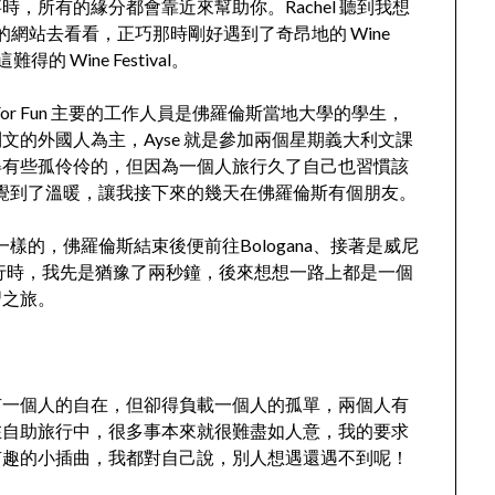
，所有的緣分都會靠近來幫助你。Rachel 聽到我想
Fun 的網站去看看，正巧那時剛好遇到了奇昂地的 Wine
這難得的 Wine Festival。
e For Fun 主要的工作人員是佛羅倫斯當地大學的學生，
的外國人為主，Ayse 就是參加兩個星期義大利文課
得有些孤伶伶的，但因為一個人旅行久了自己也習慣該
我感覺到了溫暖，讓我接下來的幾天在佛羅倫斯有個朋友。
一樣的，佛羅倫斯結束後便前往Bologana、接著是威尼
伴而行時，我先是猶豫了兩秒鐘，後來想想一路上都是一個
習之旅。
有一個人的自在，但卻得負載一個人的孤單，兩個人有
在自助旅行中，很多事本來就很難盡如人意，我的要求
有趣的小插曲，我都對自己說，別人想遇還遇不到呢！