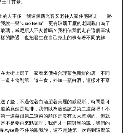
是土耳其裔。
no 島上的人不多，我這個觀光客又老往人家住宅區走，一路
聲“Ciao Bella”，更有玻璃工廠的老闆親自為了
吹玻璃，威尼斯人不友善嗎？我相信我們走在這個區域
一樣的際遇，也把發生在自己身上的事有著不同的解
便在大街上選了一家看來價格合理菜色新鮮的店，不同
第一道主食到第二道主食，外加一瓶白酒，這樣才不辜
晚送了些，不過佐著白酒望著美麗的威尼斯，時間是可
一道菜竟然是魚排，我們以為這應該是第二道菜吧！不
言第一道菜跟第二道菜的順序是沒有太大差別的。但就
們是不是要再來點咖啡，我們才一陣訝異的說，我們的
 Ayse 耐不住的跟我說，這不是她第一次遇到這麼笨