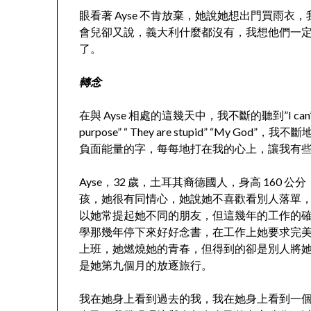
眼看著 Ayse 不肯放棄，她說她想出門買雨衣，
會兒卻又說，義大利什麼都沒有，我想他們一
了。
轉念
在與 Ayse 相處的這幾天中，我不斷的聽到”I can’t believe it
purpose” “ They are stupid” “My
負面能量的字，每每地打在我的心上，讓我有
Ayse，32 歲，土耳其裔德國人，身高 16
孩，她很有同情心，她說她不喜歡看別人落單
以她常提起她不同的朋友，但這幾年的工作的確是
學那幾年停下來好好念書，在工作上她要求完
上班，她燃燒她的青春，但得到的卻是別人將
是她第九個月的放逐旅行。
我在她身上看到過去的我，我在她身上看到一