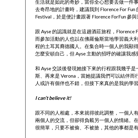
生活就是如此的奇妙，當你全心想要去做一件事時
去奇昂地的計畫時，建議我到 Florence For 
Festival，於是便計畫跟著 Florence ForFun 參與
跟 Ayse 的認識就是在這趟酒莊旅程，Florenc
而參加活動的人也以在佛羅倫斯當地學習義大利文
程的土耳其裔德國人。在集合時一個人的我顯
怎麼安頓自己，但 Ayse 主動的招呼的確讓
和 Ayse 交談後發現她接下來的行程跟我幾乎是
斯、再來是 Verona，當她提議我們可以結
人或許有個伴也不錯，但接下來真的是我的學
I can’t believe it!
跟不同的人相處，本來就得彼此調整，一個人
兩個人的交流，但卻得負載另一個人的情緒。
很簡單，只要不被偷、不被搶，其他的事都是