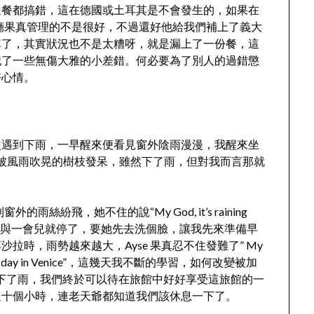
送餐都搞錯，這在德國或土耳其是不會發生的，如果在
廳果真管理的不是很好，不過還好他給我們補上了義大
掉了，其實狀況也不是太糟呀，就是漏上了一份餐，這
犯了一些無傷大雅的小差錯。何必要為了別人的過錯懲
好心情。
次遇到下雨，一早醒來便看見窗外陰雨漫漫，我醒來坐
著窗外被風雨吹晃的樹枝發呆，雖然下了雨，但對我而言那就
絲紛飛，她不住的說“My God, it’s raining
許這與一會兒就停了，要她先去洗個臉，讓我先來準備早
時，雨勢越來越大，Ayse 果真忍不住發難了” My
to waste one day in Venice”，這幾天我不斷的學習，如何改變被加
阿，下了雨，我們終於可以待在旅館中好好享受這旅館的一
過十個小時，連老天爺都知道我們該休息一下了。