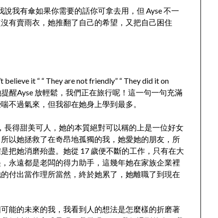
我說我有傘如果你需要的話你可拿去用，但 Ayse 不一
定沒有賣雨衣，她推翻了自己的希望，又把自己困住
 “ “ They are not friendly” “ They did it on
 God”，我不斷地提醒Ayse 放輕鬆，我們正在旅行呢！這一句一句充滿
些喘不過氣來，但我卻在她身上學到最多。
0 公分，長得甜美可人，她的本質絕對可以稱的上是一位好女
，所以她拯救了在奇昂地孤獨的我，她愛她的朋友，所
把她消磨殆盡。她從 17 歲便不斷的工作，只有在大
美，永遠都是老闆的得力助手，這幾年她在家族企業裡
她的付出當作理所當然，終於她累了，她離職了到現在
個可能的未來的我，我看到人的想法是怎麼樣的折磨著