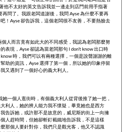
面用著他不太好的英文告訴我並一邊走到店門前用手指著
要再問了。我跟老闆道謝後，我問 Ayse 為什麼不要再
！Ayse 卻告訴我，這個老闆很不友善，不要熱臉去
們兩個人而言竟有如此大的不同感受，我認為老闆那麼努
yse 卻認為當老闆那句 I don’t know 出口時
’t know 時，我們可以有兩種選擇，一個是說聲謝謝的離
助的資訊，Ayse 選擇了第一個，所以她的印象停留
得我又遇到了一個好心的義大利人。
告訴我她一個人逛街時，有個義大利人從背後推了她一把，
義大利人，她的辨人能力我不懷疑，畢竟她也是西方
。我告訴她，或許那不是故意的，威尼斯的街上一向擁
那個人趕時間，但她卻斬釘截鐵地告訴我，不是這樣
什麼那個人要針對你，我們只是觀光客，他又不認識