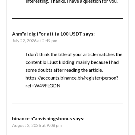
interesting. Thanks. I have a question for you.
Anm"al dig f"or att fa 100 USDT
says:
July 22, 2026 at 2:49 pm
I don’t think the title of your article matches the
content lol. Just kidding, mainly because I had
some doubts after reading the article.
https://accounts.binance.bh/register/person?
ref=W49FLGDN
binance h"anvisningsbonus
says:
August 2, 2026 at 9:08 pm