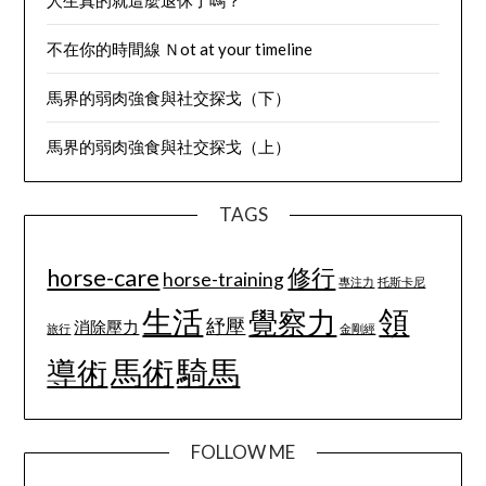
人生真的就這麼退休了嗎？
不在你的時間線 Ｎot at your timeline
馬界的弱肉強食與社交探戈（下）
馬界的弱肉強食與社交探戈（上）
TAGS
horse-care
修行
horse-training
專注力
托斯卡尼
生活
領
覺察力
紓壓
消除壓力
旅行
金剛經
馬術
騎馬
導術
FOLLOW ME