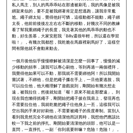
私人馬主，別人的馬乖乖站在那邊被刷毛，我的馬像是被我
綁架來似的，要不是被我綁著肯定是想逃跑，讓我非常尷
尬。繩子綁太短，覺得他好可憐，這樣動都不能動，繩子綁
太長，他前前後後左左右右不斷的移動，好幾次不同的教練
看了幫我重綁繩子的長度，我見著其他的馬乖乖的動也不
動，好生羨慕，大家安慰我「Billy還很年輕，所以還在學習
啦！」，有幾次我都想，我乾脆在馬廄裡刷馬好了，這樣空
間有限他就不會動來動去。
一個月後他似乎慢慢瞭解被清潔是怎麼一回事了，慢慢的減
少移動的頻率，讓我可以專心刷他，等到再過一兩個禮拜，
我覺得他如果可以不動，那我就不需要綁他阿！所以我開始
嘗試著，不綁他，但是把繩子攥在手上，一旦他要逃脫，我
可以拉住他，他大概理解了遊戲規則，剛開始有幾次想走
遠，被我拉住，然後就知道「喔！原來不能走那麼遠」。到
現在我也懶得抓繩子，剛開始把繩子披在我肩上，發現再也
不需要拉住他，我就乾脆把繩子往他身上一丟，這樣我可以
空出我的手來好好刷他，不需要被繩子的長度牽制。當別人
看到我竟然完全不綁他在清潔他而訝異時，我想他們應該比
較一下我之前的掙扎。剛開始要清潔他的頭部，他可以是一
直閃，一直掙扎，一副「你到底要幹嘛？危險！危險！」，