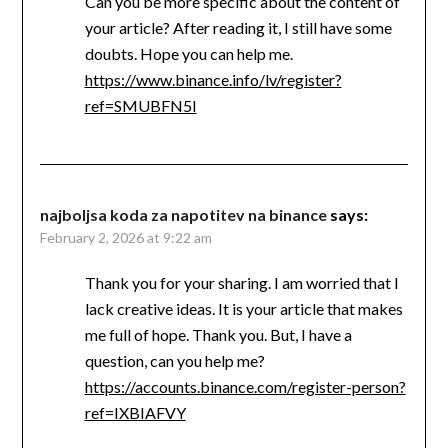
Can you be more specific about the content of
your article? After reading it, I still have some
doubts. Hope you can help me.
https://www.binance.info/lv/register?
ref=SMUBFN5I
najboljsa koda za napotitev na binance
says:
February 2, 2026 at 9:22 am
Thank you for your sharing. I am worried that I
lack creative ideas. It is your article that makes
me full of hope. Thank you. But, I have a
question, can you help me?
https://accounts.binance.com/register-person?
ref=IXBIAFVY