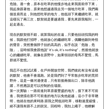
危險。過一會，原本在吃草的他慢步地走來我面前停下來，
我起身跟著他，原來他想越過我去另一個地方吃草，我們兩
個並肩而走，到他想吃草的地方，他低頭下來繼續吃草。就
這樣玩了兩三次，默契就是要越過我，要先來跟我報到，一
起走過去。
現在的默契很不錯，就算我站的在遠，只要他抬頭找我的時
候，我跟他打招呼，他就放心的繼續吃草，偶爾他聽到奇怪
的聲音，突然整個脖子抬的高高的，似乎在說「危險，危
險」，這時候我會跟他說” it’s ok, it’s nothing”，然後他就放
心的繼續吃草。就像在原野中，如果領頭的母馬不驚慌，馬
群就不驚慌。
我忍不住想試試看，在戶外開放空間，我們彼此有沒有這樣
的默契，他會不會逃跑。於是我們到了平常散步吃草的荒郊
野外，這是一條河邊便道，只有前後兩個出口，除非他跳
躍，不然應該是可以控制的住場面。
第一次實驗：一路前進到草原最豐盛的地方，接下來不可前
進，我便擋在那不可前進的地方以免他超越，這小子非常聰
明，他就在他的來時路 跟我之間低頭吃草，移動速度緩慢，
絕不讓我有跟不上的狀況。回程時，我扣上繩子，他瞭解