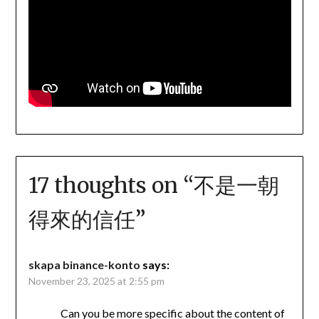
17 thoughts on “
不是一朝
得來的信任
”
skapa binance-konto
says:
November 23, 2025 at 2:55 pm
Can you be more specific about the content of