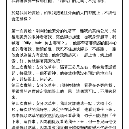
我幹嘛像狗一樣綁住他，「蹓馬」的定義可不是這樣。
於是我開始實驗，如果我把通往外面的大門都關上，不綁他
會怎麼樣？
第一次實驗：剛開始他安分的吃著草，離我約莫兩公尺，然
後用詭異的眼神看著我，突然腳步加速，從我身旁超車，我
喊著「Billy，halt…你去哪阿？」，他那帶著罪惡感的眼神心
虛的看著我，繼續前進，我忍不住加快腳步（不能跑，一跑
他會以為後方有危險，他會飛跑起來），趕上他，銬上繩
索，好，你就綁著繩索吃吧！
第二次實驗：安分吃草中，隔著三公尺左右，我突然電話響
起，接電話，一個不留神，他突然往我沒有預計的地方前
進，趕快跟上，銬起來。
第三次實驗：安分吃草中，想轉換陣地，看著在身旁的我，
用很慢的速度確定我能跟上他，恩！這個還可以，不用銬起
來。
第四次實驗：安分吃草中，我這次離他遠一點，大概十公
尺，每次站的我好累，決定坐在涼亭看，他看到我坐下來，
原本低頭吃草的他突然抬起頭來看著我，似乎不能理解「坐
下來」這件事，因為他從沒看過我坐下來，但一會兒而他便
繼續低頭吃草，因為看來我這個身體姿勢的改變不代表任何