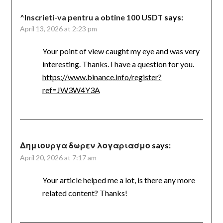
^Inscrieti-va pentru a obtine 100 USDT
says:
April 13, 2026 at 2:23 pm
Your point of view caught my eye and was very
interesting. Thanks. I have a question for you.
https://www.binance.info/register?
ref=JW3W4Y3A
Δημιουργα δωρεν λογαριασμο
says:
April 20, 2026 at 7:17 am
Your article helped me a lot, is there any more
related content? Thanks!