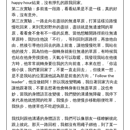
happy hour結束，沒有掙扎的跟我回家。
第二次實驗：多前進一段路，看看結果是不是一樣，真的好
乖，沒有意外。
第三次實驗，一路走向在盡頭的無邊草原，打算這樣沿路慢
慢吃回來，來到荒郊野外的盡頭，盡頭就是無邊遼闊的草
原，看看會不會有不一樣的反應。當他想離開路徑前往無邊
草原時，我扣住他說「不行」，等到回到原路徑，再放他自
由，然後引導他往回去的路上前進，讓他慢慢吃草，我站在
他的後方，因為怕他一個轉身就衝往無邊的草原，有時候我
也站在他身旁摸摸他，天氣冷可以取暖，我發現我站在他後
方時，他常常就轉身要往我的方向前進，本來在想，「你這
個小孩，我們要回家了，不要一直走回去」，但後來一想，
是不是我站的位置讓他認為那是前進的方向，” Follow the
leader”，他沒做錯阿！所以我改變戰略，我往著回家方向走
讓他跟著我，不要去想著他會轉身衝往無盡草原，說也奇
妙，當我的身體語言改變後，我們變的溝通無障礙，我停下
來代表他就悠閒的吃草，我慢步，他便慢步移動順便吃草，
我快步，他便草也不吃趕快跟上。
我找到跟他溝通的身體語言，我們可以像朋友一樣瞭解彼此
跟上彼此。那天一路回程，我都沒有用繩子綁他，到了某一