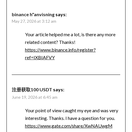
binance h"anvisning
says:
May 27, 2026 at 3:12 am
Your article helped me a lot, is there any more
related content? Thanks!
https://www.binance.info/register?
ref=IXBIAFVY
注册获取100 USDT
says:
June 19, 2026 at 6:45 am
Your point of view caught my eye and was very
interesting. Thanks. I have a question for you.
https://www.gate.com/share/XwNAUwgM