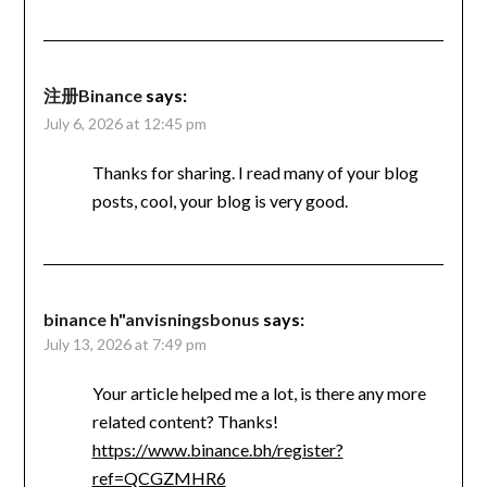
注册Binance
says:
July 6, 2026 at 12:45 pm
Thanks for sharing. I read many of your blog
posts, cool, your blog is very good.
binance h"anvisningsbonus
says:
July 13, 2026 at 7:49 pm
Your article helped me a lot, is there any more
related content? Thanks!
https://www.binance.bh/register?
ref=QCGZMHR6