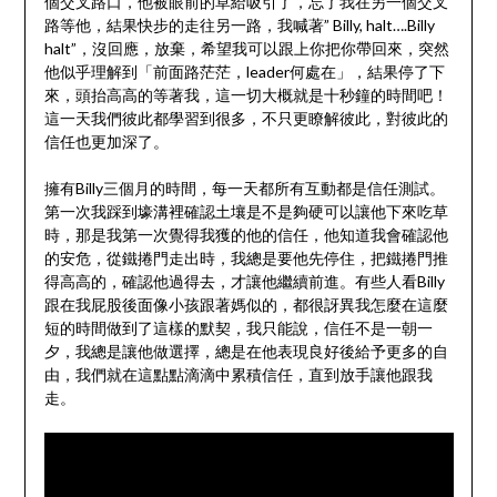
個交叉路口，他被眼前的草給吸引了，忘了我在另一個交叉
路等他，結果快步的走往另一路，我喊著” Billy, halt….Billy
halt”，沒回應，放棄，希望我可以跟上你把你帶回來，突然
他似乎理解到「前面路茫茫，leader何處在」，結果停了下
來，頭抬高高的等著我，這一切大概就是十秒鐘的時間吧！
這一天我們彼此都學習到很多，不只更瞭解彼此，對彼此的
信任也更加深了。
擁有Billy三個月的時間，每一天都所有互動都是信任測試。
第一次我踩到壕溝裡確認土壤是不是夠硬可以讓他下來吃草
時，那是我第一次覺得我獲的他的信任，他知道我會確認他
的安危，從鐵捲門走出時，我總是要他先停住，把鐵捲門推
得高高的，確認他過得去，才讓他繼續前進。有些人看Billy
跟在我屁股後面像小孩跟著媽似的，都很訝異我怎麼在這麼
短的時間做到了這樣的默契，我只能說，信任不是一朝一
夕，我總是讓他做選擇，總是在他表現良好後給予更多的自
由，我們就在這點點滴滴中累積信任，直到放手讓他跟我
走。