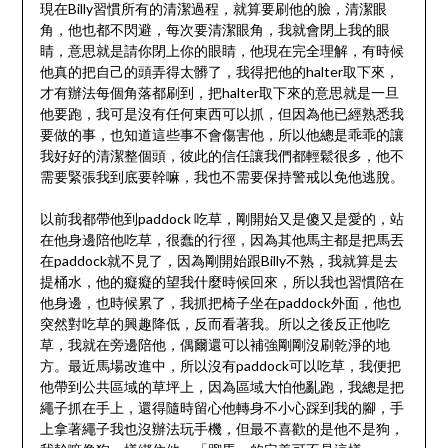
現在Billy習慣所有的清潔過程，就算要刷他的臉，清潔眼
角，他也都不閃避，每次要清潔眼角，我就會閉上我的眼
睛，意思就是請你閉上你的眼睛，他現在完全理解，有時候
他真的把自己的頭弄得太髒了，我得把他的halter取下來，
才有辦法每個角落都刷到，把halter取下來的意思就是一旦
他要跑，我可是沒有任何東西可以抓，但因為他已經熟悉我
要做的事，也知道這些事不會傷害他，所以他總是乖乖的讓
我好好的清潔整個頭，彼此的信任讓我們都輕鬆很多，他不
需要緊張我到底要幹嘛，我也不需要保持警戒以免他逃脫。
以前我都帶他到paddock 吃草，剛開始又是傻又是愛的，站
在他身邊陪他吃草，很蠢的行徑，因為其他馬主都是把馬丟
在paddock就不見了，因為剛開始跟Billy不熟，我就算是去
提桶水，他的癡癡的望我什麼時候回來，所以我也習慣陪在
他身邊，也時候累了，我抓把椅子坐在paddock外面，他也
突然對吃草的興趣降低，反而看著我。所以之後反正他吃
草，我就在旁邊陪他，偶爾還可以補強剛剛沒刷乾淨的地
方。最近馬場改進中，所以沒有paddock可以吃草，我便把
他帶到公共區域的草坪上，因為區域大怕他亂跑，我總是把
繩子抓在手上，還得隨時留心他轉身不小心踩到我的腳，手
上拿著繩子我也沒辦法玩手機，但最不喜歡的是他不是狗，