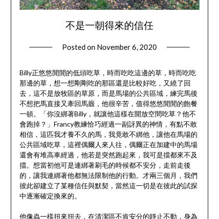
不是一朝得來的信任
Posted on
November 6, 2020
by
DnA
Billy正悠悠閒閒的低頭吃草，時而吃吃這邊的草，時而吃吃
那邊的草，想一想剛剛吃的那區還是比較好吃，又繞了回
去，這不是放牧區的草原，而是馬場的公共區域，練完馬後
不想把馬直接又牽回馬廄，他很辛苦，值得悠悠閒閒的飽餐
一頓。「你沒綁著Billy，就讓他這樣在開放空間吃草？他不
會跑掉？」Francy教練恰巧經過一副訝異的神情，有點不敢
相信，這匹我才養不久的馬，我竟敢不綁他，讓他在馬場的
公共區域吃草，這裡偶爾人來人往，偶爾正在加建中的馬場
還會有堆高車經過，他若是突然跑起來，我可是擋都來不及
擋。想當初他可是連綁著刷毛的時候都不安分，走前走後
的，讓我連綁著他都無法限制他的行動。才兩三個月，我們
彼此卻建立了某種信任與默契，當然這一切是在彼此的試探
中逐漸確定換來的。
他像蟲一樣扭來扭去，在清潔區不肯安分的靜止不動，身為