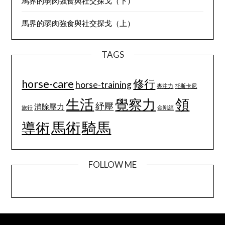
馬界的弱肉強食與社交探戈（下）
馬界的弱肉強食與社交探戈（上）
TAGS
horse-care
修行
horse-training
專注力
托斯卡尼
生活
領
覺察力
紓壓
消除壓力
旅行
金剛經
馬術
騎馬
導術
FOLLOW ME