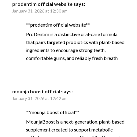
prodentim official website
says:
January 31, 2026 at 12:30 am
**prodentim official website**
ProDentim is a distinctive oral-care formula
that pairs targeted probiotics with plant-based
ingredients to encourage strong teeth,
comfortable gums, and reliably fresh breath
mounja boost official
says:
January 31, 2026 at 12:42 am
**mounja boost official**
MounjaBoost is a next-generation, plant-based
supplement created to support metabolic