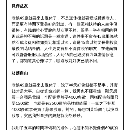
良伴益友
老娘45歲就要來去退休了，不是退休後就要變成孤獨老人，
而是更有時間享受美好的對談。有一個互相扶持的人生伴侶
很棒，有幾個推心置腹的朋友更不賴。跟另一半有相同的興
趣或是聊不完的話題是一種幸運，這件事不會在45歲那晚就
點石成金從相敬如賓到相濡以沫，這是45歲以前要長期投資
最後開花結果的。人生更要有那不管貧賤的朋友，在他面前
可以舒舒服服坦坦然然，人到45歲已經沒有力氣虛情假意
了，都知道真心難得了，哪還敢對好友已讀不回。
財務自由
老娘45歲就要來去退休了，說了半天好像錢都不是事，其實
錢才是大事。自從算命老師ㄧ算，我再也不揮霍錢，那天想
買一台蘋果電腦，全配完竟然要4000多歐，同樣配備戴爾只
要1500歐，也就是有2500歐的品牌價值囉！一氣之下把那
4000多歐拿去買了蘋果股票。對的，每想到某筆錢可以換成
股票，突然我對血拼的興趣就突然缺缺。
我用了五年的時間準備我的退休，心態不知不覺像個60歲的