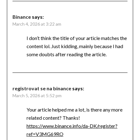
Binance
says:
March 4, 2026 at 3:22 am
I don’t think the title of your article matches the
content lol. Just kidding, mainly because I had
some doubts after reading the article.
registrovat se na binance
says:
March 5, 2026 at 5:52 pm
Your article helped me a lot, is there any more
related content? Thanks!
https://www.binance.info/da-DK/register?
ref=V3MG69RO