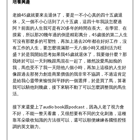
培養興趣
老娘45歲就要來去退休了，要是一不小心真的四十五歲退
休，又一個不小心活到了八十五歲，這四十年我該怎麼過
阿？前面的人生我可是有20多年的時間在長大、在學習、在
摸索，所以那20幾年過的倒是精彩萬分，45歲後的第二人生
可沒有那麼多的可塑性，再加上過去20年都在好好工作，沒
有工作的人生，要怎麼填滿那一天八個小時又感到活力旺
盛？於是我開始思考如果我45歲就退休了，我要做什麼？那
我終於可以一天到晚跟馬混在一起了，雖然說愛馬如痴的
我，馬也受不了我一天陪他八個小時，再加上這樣的人生好
像跟過去那努力創造商業價值的我非常不協調，不過這肯定
是給我心靈帶來愉悅與平靜的一個選擇，於是買了馬，算著
我可以騎他到幾歲，接下來騎不動了可以怎麼調整我的馬生
活。
接下來還愛上了audio book跟podcast，因為人老了視力會
不好，不能一整天看書，又很想要有不同的文化刺激，這種
靠耳朵吸收知識的方法很可以，還可以順便練練各國怪腔怪
調的英文聽力。