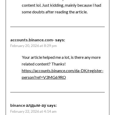
content lol. Just kidding, mainly because I had
some doubts after reading the article.
accounts.binance.com-
says:
February 20, 2026 at 8:29 pm
Your article helped me a lot, is there any more
related content? Thanks!
https://accounts.binance.com/da-DK/register-
person?ref=V3MG69RO
binance алдым-ау
says:
February 22, 2026 at 4:14 am