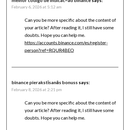
melhor código de indicac~ao binance
says:
February 6, 2026 at 5:12 am
Can you be more specific about the content of
your article? After reading it, I still have some
doubts. Hope you can help me.
https://accounts.binance.com/es/register-
person?ref=RQUR4BEO
binance pierakstīsanās bonuss
says:
February 8, 2026 at 2:21 pm
Can you be more specific about the content of
your article? After reading it, I still have some
doubts. Hope you can help me.