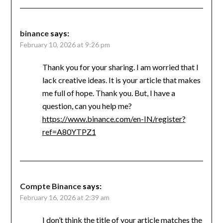
binance
says:
February 10, 2026 at 9:26 pm
Thank you for your sharing. I am worried that I
lack creative ideas. It is your article that makes
me full of hope. Thank you. But, I have a
question, can you help me?
https://www.binance.com/en-IN/register?
ref=A80YTPZ1
Compte Binance
says:
February 16, 2026 at 2:39 am
I don’t think the title of your article matches the