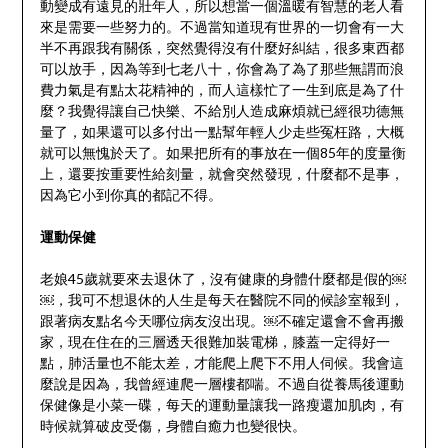
動變成有遠見的壯年人，所以想當一個溫暖有智慧的老人看
來是需要一些努力的。不過當知道現有世界的一切會有一大
半不再跟我有關係，突然覺得沒有什麼好糾結，很多東西都
可以放手，因為等到七老八十，你會為了為了那些無謂而浪
費力氣是有點太花精神的，而人這樣忙了一生到底是為了什
麼？我覺得讓自己快樂、不給別人造成麻煩就已經很功德無
量了，如果還可以多付出一點幫年輕人少走些冤枉路，大概
就可以無愧於天了。如果把所有的事放在一個85年的度量衡
上，還要按重要性給刻量，就會突然發現，什麼都不是事，
因為它小到你真的都記不得。
運動保健
老娘45歲就要來去退休了，沒有健康的身體什麼都是假的￼
￼，我可不想退休的人生是每天在醫院不同的候診室報到，
跟著病友點名今天哪位病友沒出現。￼不確定還會不會再搬
家，現在住在的三層透天很難加裝電梯，膝蓋一定得好一
點，肺活量也不能太差，才能爬上爬下不用人伺候。我會這
麼說是因為，我曾經連爬一層樓都喘。不過自從養馬後運動
保健像是小菜一碟，每天的運動量讓我一路瘦還加肌肉，有
時候就算破皮受傷，身體自癒力也變很快。