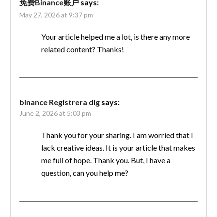
免费Binance账户
says:
May 27, 2026 at 9:37 pm
Your article helped me a lot, is there any more
related content? Thanks!
binance Registrera dig
says:
June 2, 2026 at 5:03 pm
Thank you for your sharing. I am worried that I
lack creative ideas. It is your article that makes
me full of hope. Thank you. But, I have a
question, can you help me?