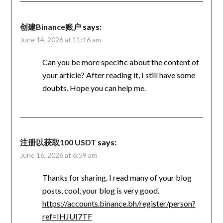
创建Binance账户
says:
June 14, 2026 at 11:16 am
Can you be more specific about the content of
your article? After reading it, I still have some
doubts. Hope you can help me.
注册以获取100 USDT
says:
June 16, 2026 at 6:59 am
Thanks for sharing. I read many of your blog
posts, cool, your blog is very good.
https://accounts.binance.bh/register/person?
ref=IHJUI7TF