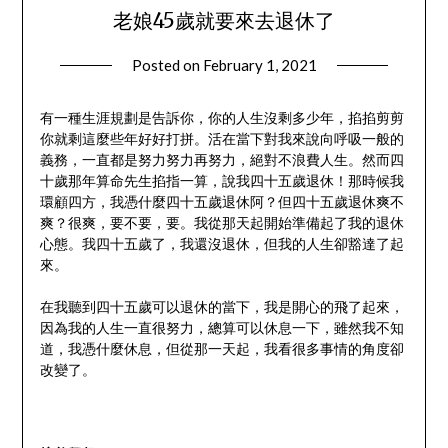
老娘45歲就要來去退休了
Posted on
February 1, 2021
by
DnA
有一種生涯規劃是告訴你，你的人生沒剩多少年，掐掐剪剪
你就剩這麼些年好好打拼。活在當下對我來說向呼吸一般的
義務，一直都是努力努力再努力，絕對不浪費人生。然而四
十歲那年算命先生掐指一算，說我四十五歲退休！那時候我
環顧四方，我憑什麼四十五歲退休阿？但四十五歲退休爽不
爽？很爽，要不要，要。我從那天起開始準備起了我的退休
心態。我四十五歲了，我還沒退休，但我的人生卻豁達了起
來。
在我聽到四十五歲可以退休的當下，我是開心的飛了起來，
因為我的人生一直很努力，總算可以休息一下，雖然我不知
道，我憑什麼休息，但從那一天起，我看很多事情的角度卻
改變了。