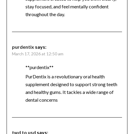
stay focused, and feel mentally confident
throughout the day.
purdentix
says:
March 17, 2026 at 12:50 am
**purdentix**
PurDentix is a revolutionary oral health
supplement designed to support strong teeth
and healthy gums. It tackles a wide range of
dental concerns
twd to usd
says: