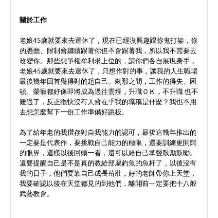
關於工作
老娘45歲就要來去退休了，現在已經沒興趣跟你鬼打架，你
的愚蠢、限制會繼續跟著你但不會跟著我，所以我不需要去
改變你。那些想爭權牟利求上位的，請你們各自展現身手，
老娘45歲就要來去退休了，只想作對的事，讓我的人生職場
最後幾年回首覺得對的起自己。剎那之間，工作的得失、困
頓、榮寵都好像即將成為過往雲煙，升職ＯＫ，不升職 也不
難過了，反正很快沒有人會在乎我的職稱是什麼？我也不用
去想怎麼幫下一份工作準備好跳板。
為了給年老的我攢存對自我能力的認可，最後這幾年推出的
一定要是代表作，要挑戰自己能力的極限，還要訓練更開闊
的眼界，這樣以後回頭一看，還可以給自己掌聲鼓勵鼓勵。
還要提醒自己是不是真的教給部屬釣魚的魚杆了，以後沒有
我的日子，他們要靠自己成長茁壯，好的老師帶你上天堂，
我要確認以後在天堂都見的到他們，離開前一定要把十八般
武藝教會。