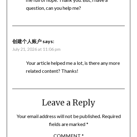
question, can you help me?
创建个人账户
says:
July 21, 2026 at 11:06 pm
Your article helped me a lot, is there any more
related content? Thanks!
Leave a Reply
Your email address will not be published.
Required
fields are marked
*
COMMENT
*