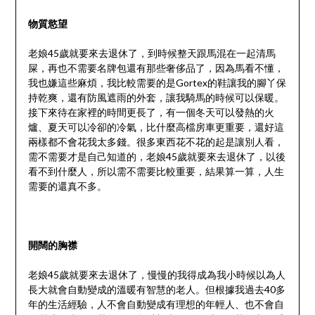
物質慾望
老娘45歲就要來去退休了，到時候整天跟馬混在一起清馬
屎，再也不需要名牌包還有那些奢侈品了，因為馬看不懂，
我也嫌這些麻煩，我比較需要的是Gortex的鞋讓我的腳丫保
持乾爽，還有防風遮雨的外套，讓我騎馬的時候可以保暖。
接下來待在家裡的時間更長了，有一個冬天可以發熱的火
爐、夏天可以冷卻的冷氣，比什麼高檔房車更重要，還好這
兩樣都不會花我太多錢。很多東西花不花的起是讓別人看，
需不需要才是自己知道的，老娘45歲就要來去退休了，以後
看不到什麼人，所以需不需要比較重要，結果算一算，人生
需要的還真不多。
開闊的胸襟
老娘45歲就要來去退休了，慢慢的我得成為我小時候以為人
長大就會自動變成的溫暖有智慧的老人。但根據我過去40多
年的生活經驗，人不會自動變成有理想的年輕人、也不會自