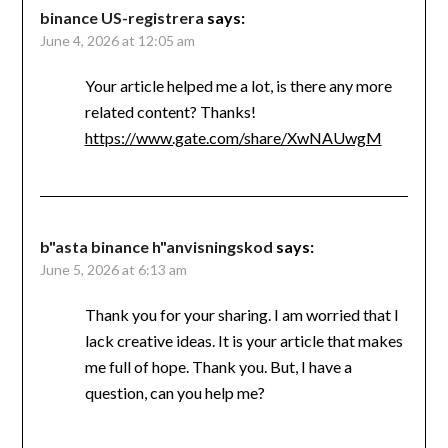
binance US-registrera
says:
June 4, 2026 at 12:05 am
Your article helped me a lot, is there any more
related content? Thanks!
https://www.gate.com/share/XwNAUwgM
b"asta binance h"anvisningskod
says:
June 5, 2026 at 6:13 am
Thank you for your sharing. I am worried that I
lack creative ideas. It is your article that makes
me full of hope. Thank you. But, I have a
question, can you help me?