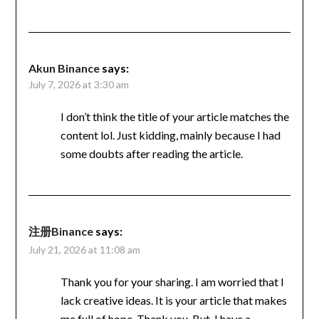
Akun Binance
says:
July 7, 2026 at 3:30 am
I don’t think the title of your article matches the
content lol. Just kidding, mainly because I had
some doubts after reading the article.
注册Binance
says:
July 21, 2026 at 11:08 am
Thank you for your sharing. I am worried that I
lack creative ideas. It is your article that makes
me full of hope. Thank you. But, I have a