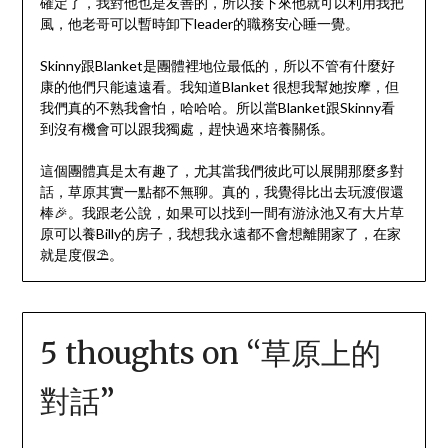
確定了，我對他也是友善的，所以接下來他就可以利用我把
風，他老哥可以暫時卸下leader的職務安心睡一覺。
Skinny跟Blanket是團體裡地位最低的，所以不管有什麼好
康的他們只能遠遠看。我知道Blanket 很想我幫她按摩，但
我們真的不熟我會怕，哈哈哈。所以當Blanket跟Skinny看
到沒有機會可以跟我獨處，趕快過來培養關係。
這個團體真是太有趣了，尤其當我們彼此可以展開那麼多對
話，草原其實一點都不無聊。真的，我覺得比出去玩渡假還
棒🎉。我跟老公說，如果可以找到一間有游泳池又有大片草
原可以養Billy的房子，我想我永遠都不會想離開家了，在家
就是度假⛱️。
5 thoughts on “
草原上的
對話
”