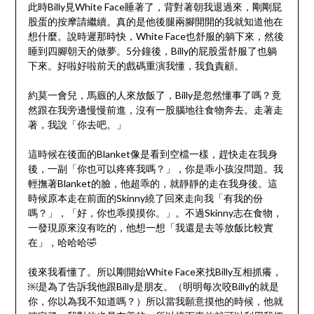
此時Billy見White Face睡著了，背對著朝我退過來，剛剛屁
股蛋的按摩請繼續。真的是他後腿兩腳開開的我就知道他在
想什麼。說時遲那時快，White Face也舒服的躺下來，然後
睡到四腳朝天的做夢。5分鐘後，Billy的屁股蛋舒服了也躺
下來。好啦好啦前天的戲碼重演我懂，我負責顧。
約莫一會兒，馬廄的人來放飯了，Billy是忽然懂事了嗎？竟
然跟在我旁邊慢慢前進，沒有一股腦地往食物奔去。走著走
著，我說「你去吧。」
這時候在後面的Blanket像是看到空檔一樣，趕快走在我身
後，一副「你也可以疼疼我嗎？」，你是乖小孩沒問題。我
輕撫著Blanket的臉，他超乖的，就靜靜的走在我身後。這
時候原本走在前面的Skinny繞了回來走向我「有我的份
嗎？」，「好，你也乖摸摸你。」。不過Skinny志在食物，
一發現原來沒有吃的，他想一想「我還是去等放飯比較實
在」，哈哈哈🤣
後來我看懂了。所以剛開始White Face來找Billy互相抓癢，
￼是為了告訴我他跟Billy是朋友。（明明每次咬Billy的就是
你，你以為我不知道嗎？）所以當我願意摸他的時候，他就