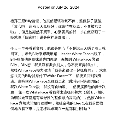
Posted on
July 26, 2024
by
DnA
禮拜三跟Billy請假，他突然緊張喘氣不停，整個脖子緊蹦。
「放心啦，這兩天天氣很好，你會待在草原，不會被欺負
啦」，但是他顯然不買單。心繫愛馬的我，才在飯店睡了一
晚就說「回家吧！還是家裡最舒服」。
今天一早去看看寶貝，他很是開心「不是說三天嗎？兩天就
回來」。看到Billy來跟我磨蹭，leader White Face出現了，
Billy很怕他兩腳抹油先閃再說，沒想到 White Face 緊跟
Billy，Billy想「我又沒有欺負別人，你不要來弄我啦！」，
然後White Face極力澄清「我是來跟你一起抓癢的」 。求生
慾很高的Billy就應付了White Face一下，然後又回到我身
邊。這時候White Face又往我走來（此時Billy快速閃躲），
我跟White Face說「我沒有食物啦」，然後摸摸他的鼻子跟
臉， 第一次White Face 看我釋出這樣的善意（廢話，他以
前朝我走來都超有威脅性的整個頭抬高高的），然後White
Face 竟然就開始打瞌睡💤，然後金毛的Cleo也在我前面找
個地方躺下來，是怎樣馬跟我在一起都特別好睡？